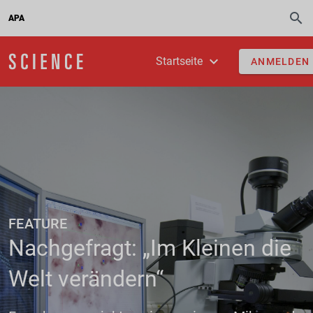
APA
Startseite
ANMELDEN
FEATURE
Nachgefragt: „Im Kleinen die
Welt verändern“