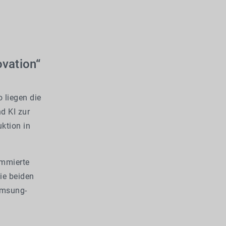
vation“
 liegen die
d KI zur
ktion in
ommierte
ie beiden
amsung-