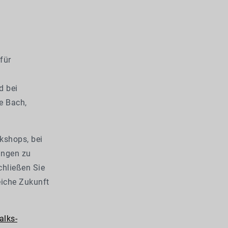
für
d bei
e Bach,
kshops, bei
ungen zu
chließen Sie
eiche Zukunft
alks-