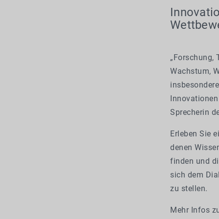
Innovatio
Wettbewe
„Forschung, T
Wachstum, We
insbesondere
Innovationen 
Sprecherin d
Erleben Sie 
denen Wisse
finden und di
sich dem Dial
zu stellen.
Mehr Infos z