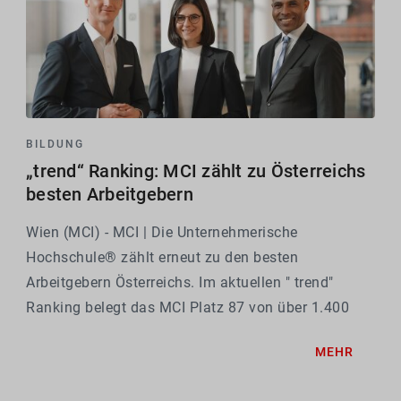
BILDUNG
„trend“ Ranking: MCI zählt zu Österreichs
besten Arbeitgebern
Wien (MCI) - MCI | Die Unternehmerische
Hochschule® zählt erneut zu den besten
Arbeitgebern Österreichs. Im aktuellen " trend"
Ranking belegt das MCI Platz 87 von über 1.400
analysierten Arbeitgebern und erreicht im Bereich
MEHR
Bildung & Forschung einen hervorragenden neunten
Platz...