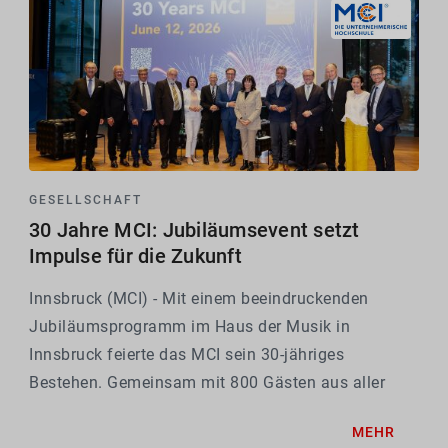
GESELLSCHAFT
30 Jahre MCI: Jubiläumsevent setzt
Impulse für die Zukunft
Innsbruck (MCI) - Mit einem beeindruckenden
Jubiläumsprogramm im Haus der Musik in
Innsbruck feierte das MCI sein 30-jähriges
Bestehen. Gemeinsam mit 800 Gästen aus aller
Welt, darunter hochrangige Spitzen aus Politik,
MEHR
Wirtschaft und Wissenschaft sowie Mitarbeitende,