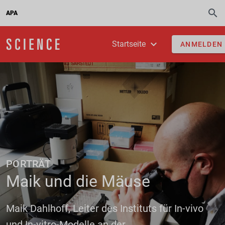
APA
Startseite
ANMELDEN
PORTRÄT
Maik und die Mäuse
Maik Dahlhoff, Leiter des Instituts für In-vivo
und In-vitro-Modelle an der