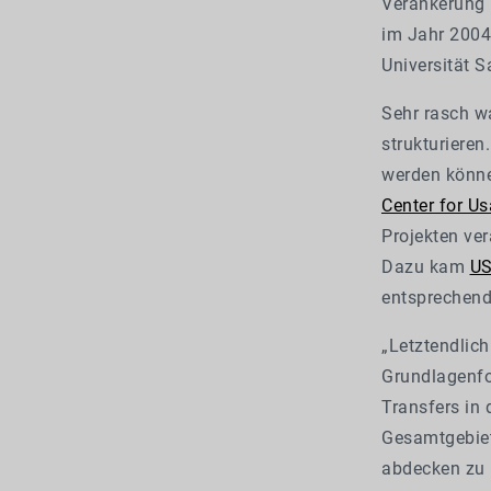
Verankerung 
im Jahr 2004
Universität S
Sehr rasch w
strukturieren
werden könne
Center for Us
Projekten ve
Dazu kam
U
entsprechend
„Letztendlich
Grundlagenfo
Transfers in
Gesamtgebiet 
abdecken zu k