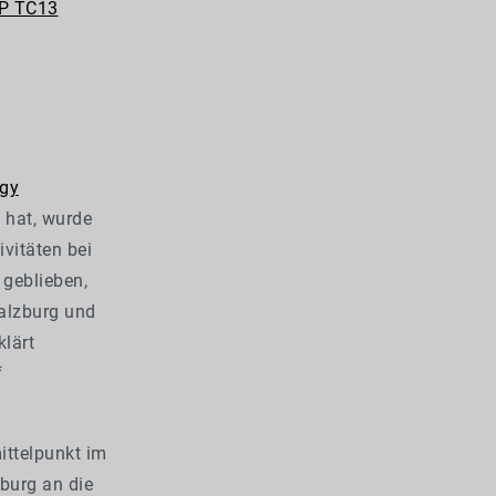
IP TC13
ogy
 hat, wurde
ivitäten bei
 geblieben,
Salzburg und
lärt
f
ittelpunkt im
burg an die