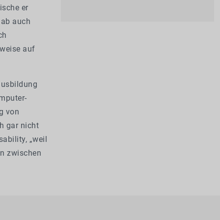
ische er
 gab auch
ch
tweise auf
ausbildung
mputer-
g von
h gar nicht
bility, „weil
ion zwischen