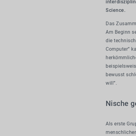
interdiszipl
Science.
Das Zusammen
Am Beginn se
die technisc
Computer“ ka
herkömmliche
beispielsweis
bewusst schle
will“.
Nische g
Als erste Gr
menschlichen