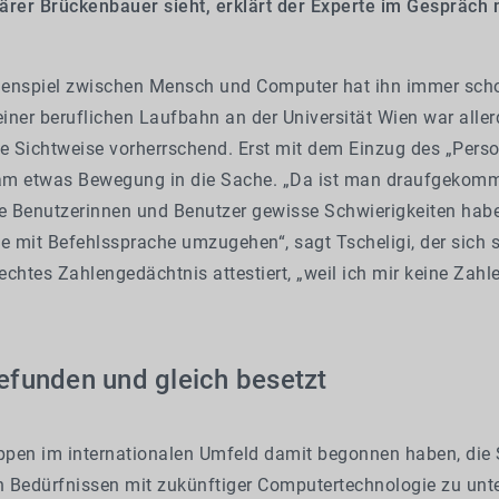
inärer Brückenbauer sieht, erklärt der Experte im Gespräch 
spiel zwischen Mensch und Computer hat ihn immer schon
iner beruflichen Laufbahn an der Universität Wien war alle
he Sichtweise vorherrschend. Erst mit dem Einzug des „Pers
m etwas Bewegung in die Sache. „Da ist man draufgekomm
 Benutzerinnen und Benutzer gewisse Schwierigkeiten habe
e mit Befehlssprache umzugehen“, sagt Tscheligi, der sich s
chtes Zahlengedächtnis attestiert, „weil ich mir keine Zah
efunden und gleich besetzt
uppen im internationalen Umfeld damit begonnen haben, die
 Bedürfnissen mit zukünftiger Computertechnologie zu unt