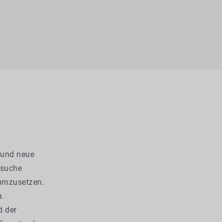
 und neue
rsuche
 umzusetzen.
a.
d der