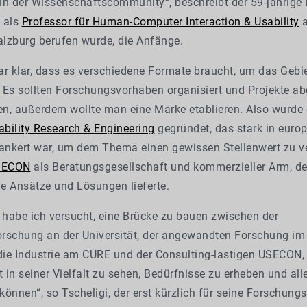
in der Wissenschaftscommunity“, beschreibt der 59-jährige E
 als
Professor für Human-Computer Interaction & Usability
a
alzburg berufen wurde, die Anfänge.
ar klar, dass es verschiedene Formate braucht, um das Gebi
. Es sollten Forschungsvorhaben organisiert und Projekte ab
n, außerdem wollte man eine Marke etablieren. Also wurde
ability Research & Engineering
gegründet, das stark in euro
rankert war, um dem Thema einen gewissen Stellenwert zu ve
SECON
als Beratungsgesellschaft und kommerzieller Arm, de
e Ansätze und Lösungen lieferte.
 habe ich versucht, eine Brücke zu bauen zwischen der
rschung an der Universität, der angewandten Forschung im
 die Industrie am CURE und der Consulting-lastigen USECON
in seiner Vielfalt zu sehen, Bedürfnisse zu erheben und all
önnen“, so Tscheligi, der erst kürzlich für seine Forschung