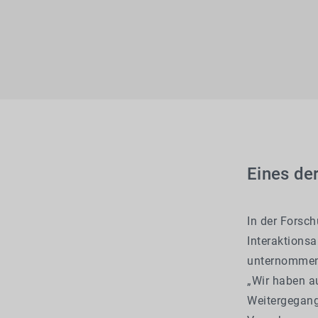
Eines der
In der Forsc
Interaktions
unternommen,
„Wir haben au
Weitergegange