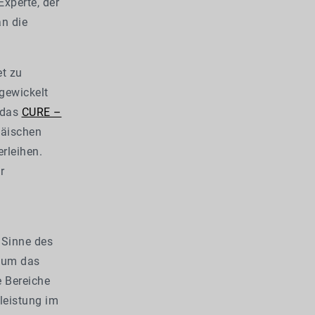
xperte, der
n die
et zu
gewickelt
 das
CURE –
päischen
rleihen.
r
 Sinne des
, um das
e Bereiche
sleistung im