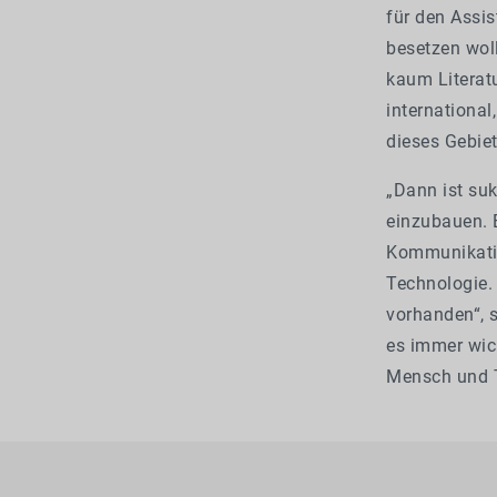
für den Assis
besetzen woll
kaum Literatu
international
dieses Gebiet
„Dann ist su
einzubauen. 
Kommunikatio
Technologie. 
vorhanden“, s
es immer wich
Mensch und T