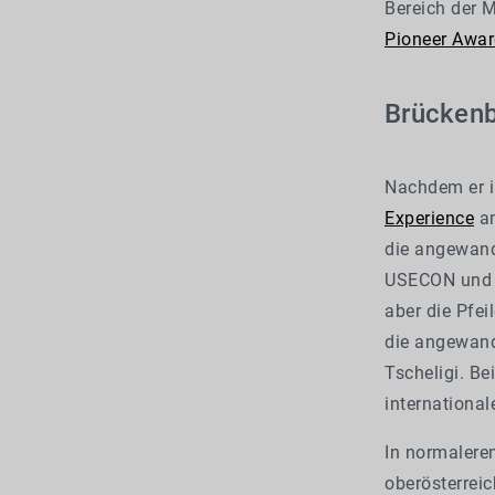
Bereich der 
Pioneer Awa
Brückenb
Nachdem er i
Experience
am
die angewandt
USECON und C
aber die Pfei
die angewand
Tscheligi. Be
internationa
In normalere
oberösterrei