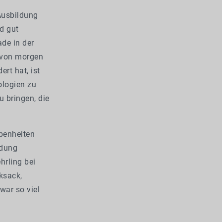
 Ausbildung
d gut
de in der
 von morgen
rt hat, ist
ologien zu
 bringen, die
benheiten
ldung
hrling bei
ksack,
war so viel