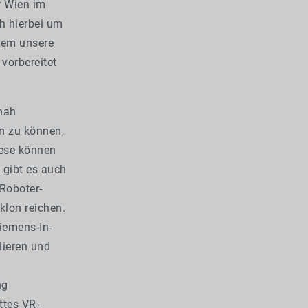
r Wien im
h hierbei um
dem unsere
vorbereitet
tnah
en zu können,
iese können
 gibt es auch
Roboter-
klon reichen.
iemens-In­
lieren und
ng
ttes VR-