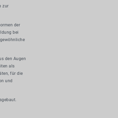
n zur
Formen der
ldung bei
ungewöhnliche
aus den Augen
iten als
ten, für die
ion und
sgebaut.