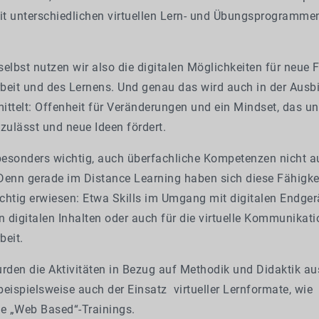
t unterschiedli­chen virtuellen Lern- und Übungspro­gramme
elbst nutzen wir also die digitalen Möglichkeiten für neue 
it und des Lernens. Und genau das wird auch in der Ausbi
ittelt: Offenheit für Veränderungen und ein Mindset, das 
zulässt und neue Ideen fördert.
 besonders wichtig, auch überfachliche Kompetenzen nicht 
 Denn gerade im Distance Learning haben sich diese Fähigke
htig erwiesen: Etwa Skills im Umgang mit digitalen Endgerä
n digitalen Inhalten oder auch für die virtuelle Kommunikat
eit.
den die Aktivitäten in Bezug auf Methodik und Didaktik au
eispielsweise auch der Einsatz virtueller Lernformate, wie
se „Web Based“-Trainings.