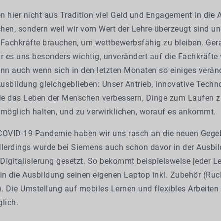
en hier nicht aus Tradition viel Geld und Engagement in die
hen, sondern weil wir vom Wert der Lehre überzeugt sind un
 Fachkräfte brauchen, um wettbewerbsfähig zu bleiben. Gera
 es uns besonders wichtig, unverändert auf die Fachkräfte
nn auch wenn sich in den letzten Monaten so einiges verände
Ausbildung gleichgeblieben: Unser Antrieb, innovative Techn
die das Leben der Menschen verbessern, Dinge zum Laufen zu
nmöglich halten, und zu verwirklichen, worauf es ankommt.
COVID-19-Pandemie haben wir uns rasch an die neuen Gege
llerdings wurde bei Siemens auch schon davor in der Ausbi
 Digitalisierung gesetzt. So bekommt beispielsweise jeder Le
 in die Ausbildung seinen eigenen Laptop inkl. Zubehör (Ruc
). Die Umstellung auf mobiles Lernen und flexibles Arbeiten 
lich.