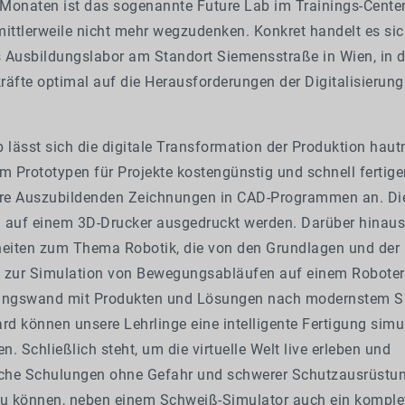
r Monaten ist das sogenannte Future Lab im Trainings-Cente
mittlerweile nicht mehr wegzudenken. Konkret handelt es sic
 Ausbildungslabor am Standort Siemensstraße in Wien, in 
äfte optimal auf die Herausforderungen der Digitalisierung 
 lässt sich die digitale Transformation der Produktion hau
m Prototypen für Projekte kostengünstig und schnell fertig
ere Auszubildenden Zeichnungen in CAD-Programmen an. D
 auf einem 3D-Drucker aus­gedruckt werden. Darüber hinaus
nheiten zum Thema Robotik, die von den Grundlagen und der 
s zur Simulation von Bewegungsab­läufen auf einem Roboter
bungswand mit Produkten und Lö­sungen nach modernstem S
rd können unsere Lehrlinge eine intelligente Fertigung si­mu
. Schließ­lich steht, um die virtuelle Welt live erle­ben und
iche Schulungen ohne Gefahr und schwerer Schutzausrüs­tu
zu können, neben ei­nem Schweiß-Simulator auch ein kom­ple