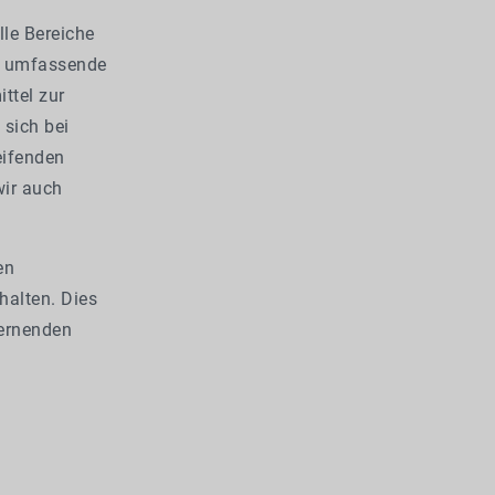
lle Bereiche
ne umfassende
ttel zur
 sich bei
eifenden
wir auch
en
halten. Dies
Lernenden