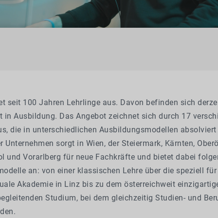
t seit 100 Jahren Lehrlinge aus. Davon befinden sich derze
it in Ausbildung. Das Angebot zeichnet sich durch 17 versc
us, die in unterschiedlichen Ausbildungsmodellen absolvier
 Unternehmen sorgt in Wien, der Steiermark, Kärnten, Oberö
ol und Vorarlberg für neue Fachkräfte und bietet dabei folg
delle an: von einer klassischen Lehre über die speziell fü
uale Akademie in Linz bis zu dem österreichweit einzigartig
egleitenden Studium, bei dem gleichzeitig Studien- und Be
den.