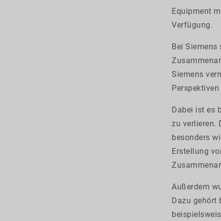
Equipment mi
Verfügung.
Bei Siemens s
Zusammenarbe
Siemens verm
Perspektiven 
Dabei ist es
zu verlieren.
besonders wic
Erstellung vo
Zusammenarb
Außerdem wur
Dazu gehört b
beispielswei