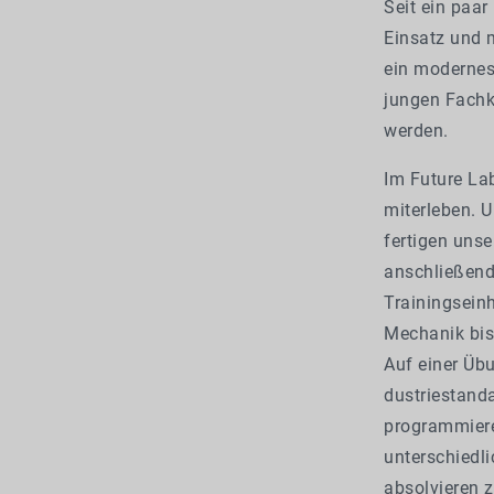
Seit ein paa
Einsatz und 
ein modernes
jungen Fachkr
werden.
Im Future Lab
miterleben. U
fertigen uns
anschließend
Trainings­ei
Mecha­nik bi
Auf ei­ner Ü
dustriestanda
programmieren
unterschiedl
absolvieren 