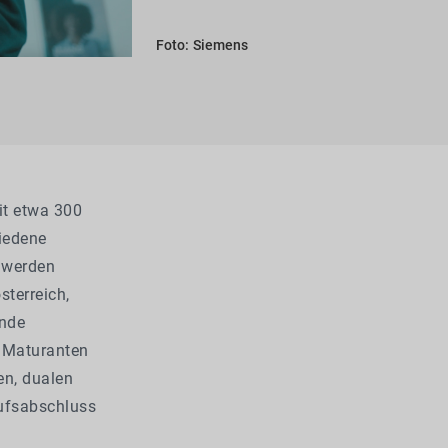
Foto: Siemens
it etwa 300
hiedene
t werden
sterreich,
ende
r Maturanten
en, dualen
rufsabschluss