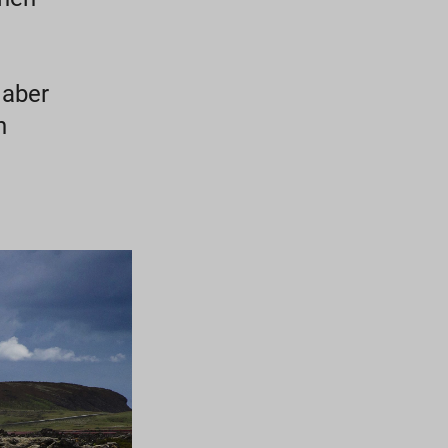
 aber
n