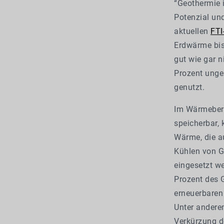
“Geothermie i
Potenzial und
aktuellen
FTI
Erdwärme bis
gut wie gar n
Prozent unge
genutzt.
Im Wärmeberei
speicherbar,
Wärme, die a
Kühlen von G
eingesetzt w
Prozent des 
erneuerbaren
Unter andere
Verkürzung d