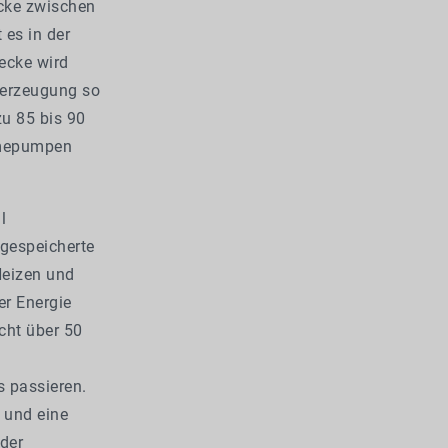
ücke zwischen
 es in der
ecke wird
merzeugung so
zu 85 bis 90
rmepumpen
l
 gespeicherte
Heizen und
er Energie
cht über 50
n
s passieren.
 und eine
der