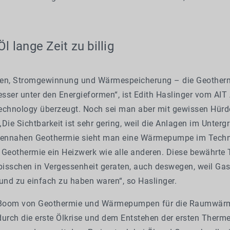
l lange Zeit zu billig
en, Stromgewinnung und Wärmespeicherung – die Geotherm
sser unter den Energieformen“, ist Edith Haslinger vom AIT 
 Technology überzeugt. Noch sei man aber mit gewissen Hür
 „Die Sichtbarkeit ist sehr gering, weil die Anlagen im Unterg
chennahen Geothermie sieht man eine Wärmepumpe im Tech
n Geothermie ein Heizwerk wie alle anderen. Diese bewährte
n bisschen in Vergessenheit geraten, auch deswegen, weil Ga
g und zu einfach zu haben waren“, so Haslinger.
Boom von Geothermie und Wärmepumpen für die Raumwärm
durch die erste Ölkrise und dem Entstehen der ersten Therm