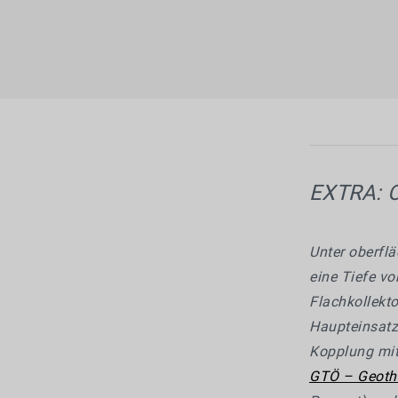
EXTRA: O
Unter oberfl
eine Tiefe v
Flachkollekt
Haupteinsatz
Kopplung mit
GTÖ – Geothe