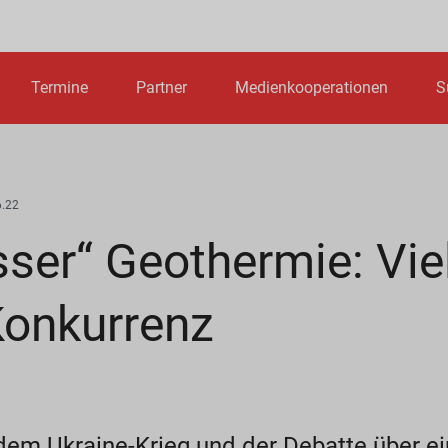
Termine
Partner
Medienkooperationen
S
.22
ser“ Geothermie: Vie
 Konkurrenz
t dem Ukraine-Krieg und der Debatte über e