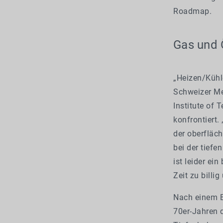
Roadmap.
Gas und Ö
„Heizen/Kühl
Schweizer Me
Institute of
konfrontiert.
der oberflä
bei der tiefe
ist leider ei
Zeit zu billi
Nach einem 
70er-Jahren 