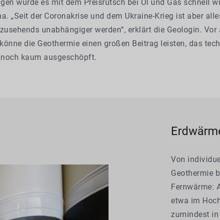
gen wurde es mit dem Preisrutsch bei Öl und Gas schnell wi
 „Seit der Coronakrise und dem Ukraine-Krieg ist aber alle
zusehends unabhängiger werden“, erklärt die Geologin. Vor 
nne die Geothermie einen großen Beitrag leisten, das tec
i noch kaum ausgeschöpft.
Erdwärme 
Von individu
Geothermie bi
Fernwärme: 
etwa im Hoch
zumindest in