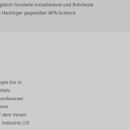
 gleich hunderte Installateure und Bohrleute
so Haslinger gegenüber APA-Science.
gie bis in
ttels
rundwasser.
eine
t dem Verein
 Industrie (10