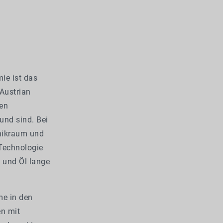
ie ist das
Austrian
den
rund sind. Bei
nikraum und
 Technologie
s und Öl lange
e in den
en mit