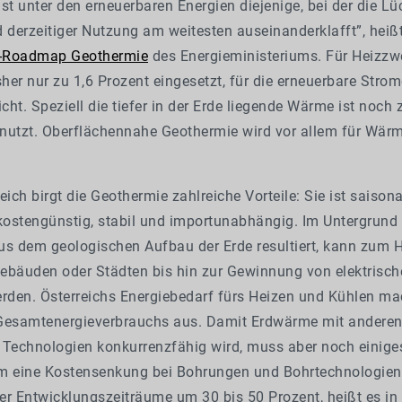
st unter den erneuerbaren Energien diejenige, bei der die L
 derzeitiger Nutzung am weitesten auseinanderklafft”, heißt
-Roadmap Geothermie
des Energieministeriums. Für Heizzw
her nur zu 1,6 Prozent eingesetzt, für die erneuerbare Stro
icht. Speziell die tiefer in der Erde liegende Wärme ist noch 
nutzt. Oberflächennahe Geothermie wird vor allem für Wä
ch birgt die Geothermie zahlreiche Vorteile: Sie ist saisona
 kostengünstig, stabil und importunabhängig. Im Untergrund
us dem geologischen Aufbau der Erde resultiert, kann zum 
ebäuden oder Städten bis hin zur Gewinnung von elektrisch
erden. Österreichs Energiebedarf fürs Heizen und Kühlen ma
Gesamtenergieverbrauchs aus. Damit Erdwärme mit andere
 Technologien konkurrenzfähig wird, muss aber noch einige
m eine Kostensenkung bei Bohrungen und Bohrtechnologien
er Entwicklungszeiträume um 30 bis 50 Prozent, heißt es in 