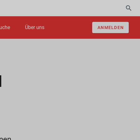
uche
Über uns
ANMELDEN
l
inen