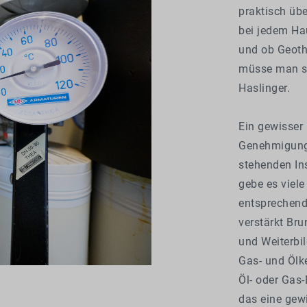
praktisch übe
bei jedem H
und ob Geothe
müsse man si
Haslinger.
Ein gewisser 
Genehmigungs
stehenden In
gebe es viel
entsprechend
verstärkt Br
und Weiterbi
Gas- und Ölke
Öl- oder Gas-
das eine gewi