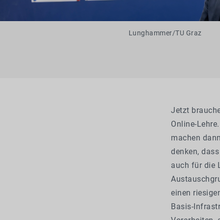
Lunghammer/TU Graz
Jetzt brauche
Online-Lehre
machen dann 
denken, das
auch für die
Austauschgru
einen riesige
Basis-Infras