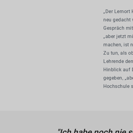
„Der Lernort
neu gedacht w
Gespräch mit
„aber jetzt 
machen, ist n
Zu tun, als o
Lehrende den
Hinblick auf 
gegeben, „abe
Hochschule si
"Ich habe noch nie s