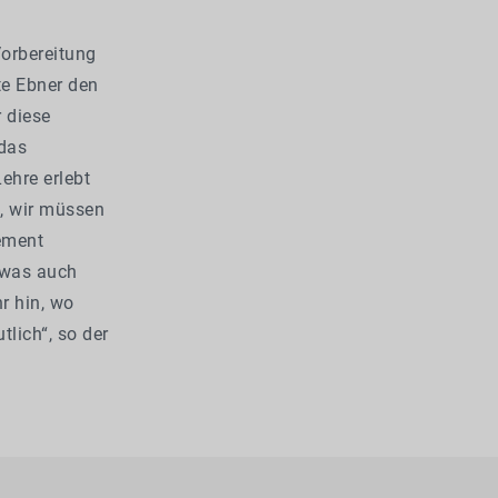
Vorbereitung
te Ebner den
 diese
 das
ehre erlebt
l, wir müssen
ement
 was auch
r hin, wo
lich“, so der