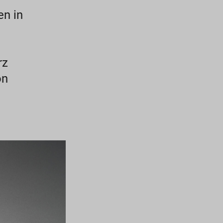
en in
rz
on