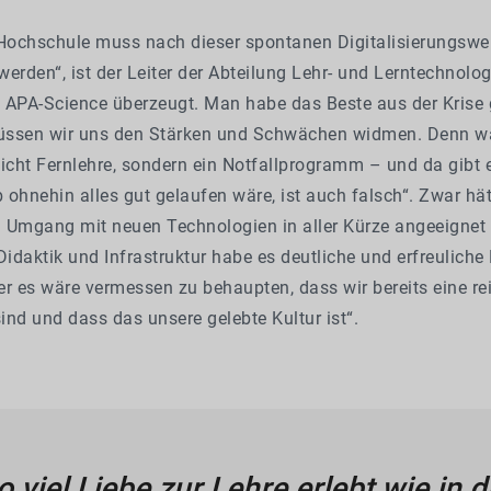
 Hochschule muss nach dieser spontanen Digitalisierungswe
erden“, ist der Leiter der Abteilung Lehr- und Lerntechnolo
 APA-Science überzeugt. Man habe das Beste aus der Krise
müssen wir uns den Stärken und Schwächen widmen. Denn w
icht Fernlehre, sondern ein Notfallprogramm – und da gibt e
b ohnehin alles gut gelaufen wäre, ist auch falsch“. Zwar hä
 Umgang mit neuen Technologien in aller Kürze angeeignet
Didaktik und Infrastruktur habe es deutliche und erfreuliche 
r es wäre vermessen zu behaupten, dass wir bereits eine re
nd und dass das unsere gelebte Kultur ist“.
o viel Liebe zur Lehre erlebt wie in 