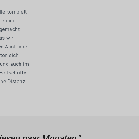
lle komplett
gien im
 gemacht,
as wir
s Abstriche.
tten sich
 und auch im
Fortschritte
ine Distanz-
diesen paar Monaten."