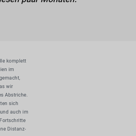
lle komplett
gien im
 gemacht,
as wir
s Abstriche.
tten sich
 und auch im
Fortschritte
ine Distanz-