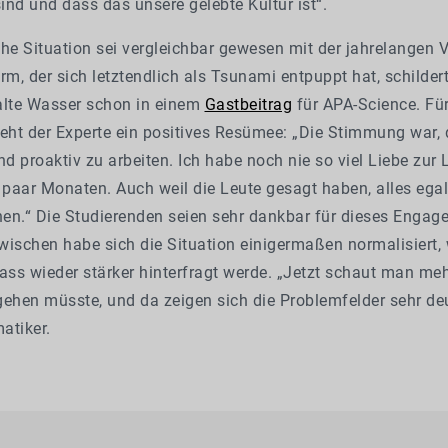
nd und dass das unsere gelebte Kultur ist“.
he Situation sei vergleichbar gewesen mit der jahrelangen 
rm, der sich letztendlich als Tsunami entpuppt hat, schilder
alte Wasser schon in einem
Gastbeitrag
für APA-Science. Für
ieht der Experte ein positives Resümee: „Die Stimmung war,
 proaktiv zu arbeiten. Ich habe noch nie so viel Liebe zur L
 paar Monaten. Auch weil die Leute gesagt haben, alles ega
en.“ Die Studierenden seien sehr dankbar für dieses Engag
wischen habe sich die Situation einigermaßen normalisiert,
ass wieder stärker hinterfragt werde. „Jetzt schaut man meh
ehen müsste, und da zeigen sich die Problemfelder sehr deut
atiker.