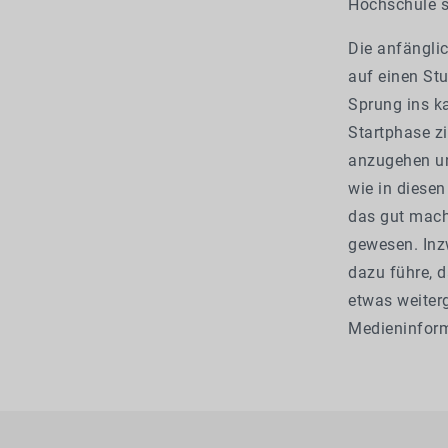
Hochschule si
Die anfänglic
auf einen Stu
Sprung ins k
Startphase z
anzugehen und
wie in diesen
das gut mach
gewesen. Inz
dazu führe, d
etwas weiterg
Medieninform