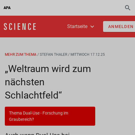
APA
Startseite
ANMELDEN
MEHR ZUM THEMA
/ STEFAN THALER
/ MITTWOCH 17.12.25
„Weltraum wird zum
nächsten
Schlachtfeld“
Thema Dual-Use - Forschung im
Graubereich?