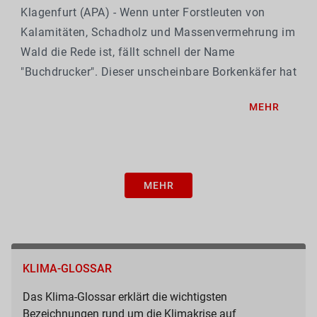
Klagenfurt (APA) - Wenn unter Forstleuten von
Kalamitäten, Schadholz und Massenvermehrung im
Wald die Rede ist, fällt schnell der Name
"Buchdrucker". Dieser unscheinbare Borkenkäfer hat
sich zum bedeutendsten Schädling an der Fichte
MEHR
entwickelt und beeinflusst maßgeblich die Zukunft
der...
MEHR
KLIMA-GLOSSAR
Das Klima-Glossar erklärt die wichtigsten
Bezeichnungen rund um die Klimakrise auf