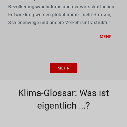
Bevölkerungswachstums und der wirtschaftlichen
Entwicklung werden global immer mehr Straßen,
Schienenwege und andere Verkehrsinfrastruktur
benötigt, insbesondere in Regionen, die sich stark
MEHR
urbanisieren. Die Herausforderung besteht darin,
diese Infrastruktur...
MEHR
Klima-Glossar: Was ist
eigentlich ...?