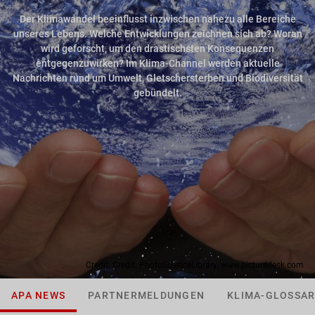
Der Klimawandel beeinflusst inzwischen nahezu alle Bereiche
unseres Lebens. Welche Entwicklungen zeichnen sich ab? Woran
wird geforscht, um den drastischsten Konsequenzen
entgegenzuwirken? Im Klima-Channel werden aktuelle
Nachrichten rund um Umwelt, Gletschersterben und Biodiversität
gebündelt.
Credit: Credit: PhotoScienceLibrary/www.picturedesk.com
APA NEWS
PARTNERMELDUNGEN
KLIMA-GLOSSA