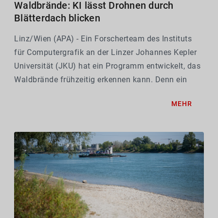
Waldbrände: KI lässt Drohnen durch
Blätterdach blicken
Linz/Wien (APA) - Ein Forscherteam des Instituts
für Computergrafik an der Linzer Johannes Kepler
Universität (JKU) hat ein Programm entwickelt, das
Waldbrände frühzeitig erkennen kann. Denn ein
beginnendes Bodenfeuer unter einem dichten
MEHR
Blätterdach ist für herkömmliche Sensoren quasi...