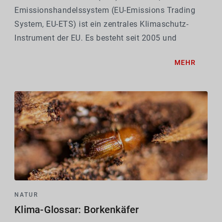
Emissionshandelssystem (EU-Emissions Trading
System, EU-ETS) ist ein zentrales Klimaschutz-
Instrument der EU. Es besteht seit 2005 und
umfasst die Energiewirtschaft, die Industrie sowie
MEHR
Teile des Flug- und Seeverkehrs und deckt damit
rund 40 Prozent...
NATUR
Klima-Glossar: Borkenkäfer