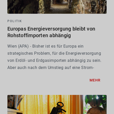
POLITIK
Europas Energieversorgung bleibt von
Rohstoffimporten abhängig
Wien (APA) - Bisher ist es für Europa ein
strategisches Problem, für die Energieversorgung
von Erdöl- und Erdgasimporten abhängig zu sein.
Aber auch nach dem Umstieg auf eine Strom-
getriebene "grüne" Energieversorgung bleibt Europa
MEHR
auf Rohstoffimporte angewiesen, für zahlreiche,
früher...