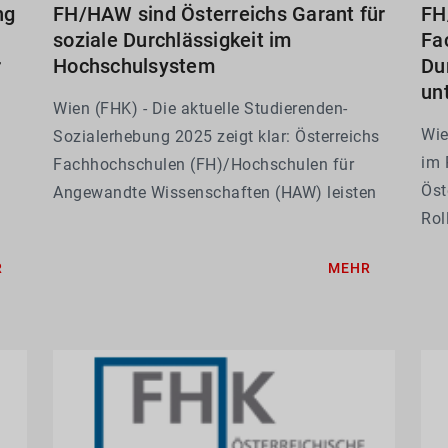
ng
FH/HAW sind Österreichs Garant für
FH
soziale Durchlässigkeit im
Fa
r
Hochschulsystem
Dur
un
Wien (FHK) - Die aktuelle Studierenden-
Wie
Sozialerhebung 2025 zeigt klar: Österreichs
im 
Fachhochschulen (FH)/Hochschulen für
Öst
Angewandte Wissenschaften (HAW) leisten
Rol
einen entscheidenden Beitrag zu mehr
er
Ang
Chancengerechtigkeit im Bildungssystem.
R
MEHR
ang
Qua
reg