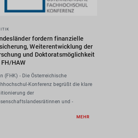
ITIK
ndesländer fordern finanzielle
sicherung, Weiterentwicklung der
rschung und Doktoratsmöglichkeit
r FH/HAW
n (FHK) - Die Österreichische
hhochschul-Konferenz begrüßt die klare
itionierung der
senschaftslandesrätinnen und -
desräte zur angespannten finanziellen
MEHR
e der Fachhochschulen bzw.
hschulen für Angewandte
senschaften (FH/HAW). Die Ergebnisse