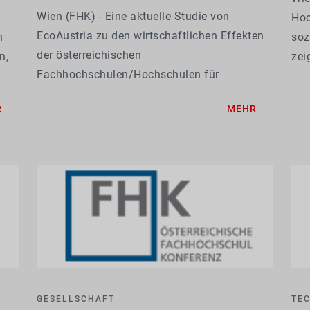
Wien (FHK) - Eine aktuelle Studie von
Hoc
EcoAustria zu den wirtschaftlichen Effekten
h
soz
der österreichischen
n,
zei
Fachhochschulen/Hochschulen für
Bes
Angewandte Wissenschaften (FH/HAW) zeigt
Zuf
R
MEHR
deutlich: Investitionen in FH/HAW rechnen
Qua
sich – für den Wirtschaftsstandort, für den
Arbeitsmarkt und für die...
GESELLSCHAFT
TE