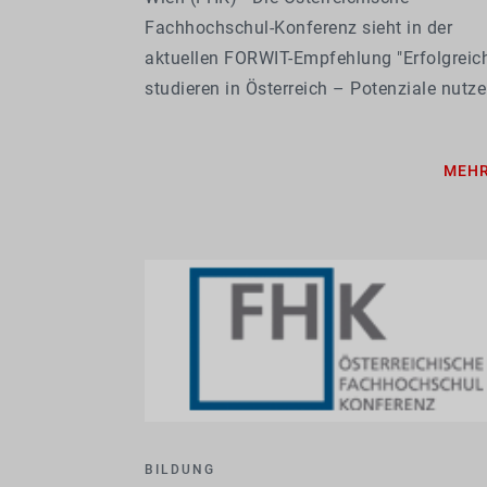
Fachhochschul-Konferenz sieht in der
aktuellen FORWIT-Empfehlung "Erfolgreic
studieren in Österreich – Potenziale nutze
Chancengerechtigkeit stärken, Zukunft
gestalten" eine klare Bestätigung ihrer
MEH
zentralen Forderungen: Die
Studienplatzfinanzierung muss...
BILDUNG