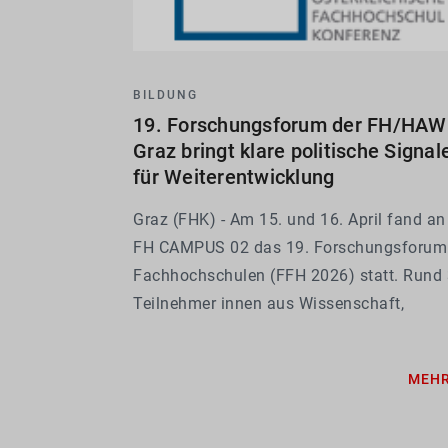
BILDUNG
19. Forschungsforum der FH/HAW 
Graz bringt klare politische Signal
für Weiterentwicklung
Graz (FHK) - Am 15. und 16. April fand an
FH CAMPUS 02 das 19. Forschungsforum
Fachhochschulen (FFH 2026) statt. Rund
Teilnehmer innen aus Wissenschaft,
Wirtschaft und Politik sowie Vertreter inn
von 17 Fachhochschulen bzw. Hochschul
MEH
für Angewandte Wissenschaften ( FH/HA
nahmen...