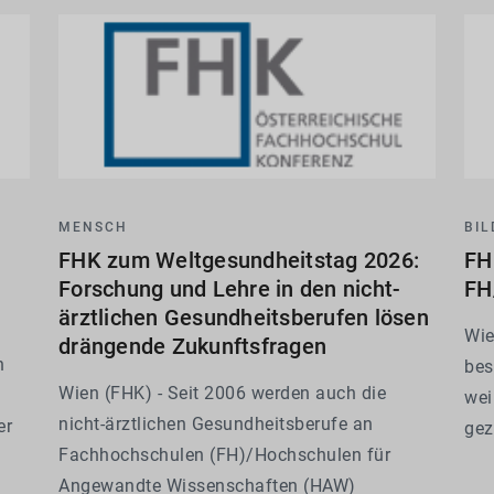
der
MENSCH
BI
FHK zum Weltgesundheitstag 2026:
FH
Forschung und Lehre in den nicht-
FH
ärztlichen Gesundheitsberufen lösen
Wie
drängende Zukunftsfragen
n
bes
Wien (FHK) - Seit 2006 werden auch die
wei
nicht-ärztlichen Gesundheitsberufe an
er
gez
Fachhochschulen (FH)/Hochschulen für
uns
Angewandte Wissenschaften (HAW)
-
tec