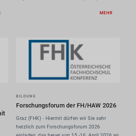
ausgebildet. Das sind einerseits die
ie
wäh
R
MEHR
medizinisch-therapeutisch- diagnostischen
wic
Gesundheitsberufe (MTD) sowie Hebammen,
Musiktherapeut:innen und die...
BILDUNG
Forschungsforum der FH/HAW 2026
it
Graz (FHK) - Hiermit dürfen wir Sie sehr
herzlich zum Forschungsforum 2026
einladen, das heuer von 15.-16. April 2026 an