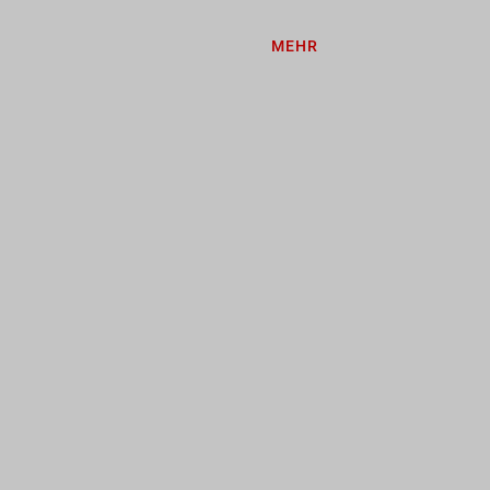
len. FH/HAW leisten damit einen
MEHR
htigen...