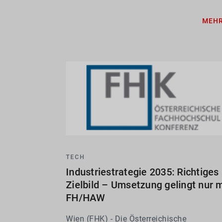
Labore auf. Vor allem die Ergebnisse für d
MEH
JRZ heben besonders deutlich den
positiven...
TECH
Industriestrategie 2035: Richtiges
Zielbild – Umsetzung gelingt nur m
FH/HAW
Wien (FHK) - Die Österreichische