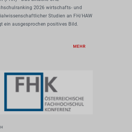
hschulranking 2026 wirtschafts- und
ialwissenschaftlicher Studien an FH/HAW
gt ein ausgesprochen positives Bild.
onders auffällig ist die hohe
riedenheit der Studierenden in zentralen
MEHR
litätsdimensionen des Studiums.
CH