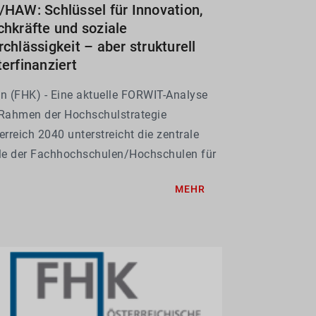
/HAW: Schlüssel für Innovation,
chkräfte und soziale
chlässigkeit – aber strukturell
terfinanziert
n (FHK) - Eine aktuelle FORWIT-Analyse
Rahmen der Hochschulstrategie
erreich 2040 unterstreicht die zentrale
le der Fachhochschulen/Hochschulen für
ewandte Wissenschaften (FH/HAW) für
MEHR
ewandte Forschung, Innovationstransfer,
lifizierung von Fachkräften und
ionale...