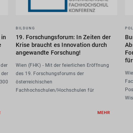
BILDUNG
POL
in
19. Forschungsforum: In Zeiten der
Bu
e
Krise braucht es Innovation durch
Ab
angewandte Forschung!
Fo
fü
 der
Wien (FHK) - Mit der feierlichen Eröffnung
Wie
 der
des 19. Forschungsforums der
Fac
 300
österreichischen
Pos
Fachhochschulen/Hochschulen für
Wis
en
Angewandte Wissenschaften (FH/HAW) am
lan
en
FH CAMPUS 02 ist eines der zentralen
R
MEHR
Lag
W)
Vernetzungs- und Austauschformate des
Hoc
Sektors gestartet. Vertreter* innen aus
Wis
Wissenschaft,...