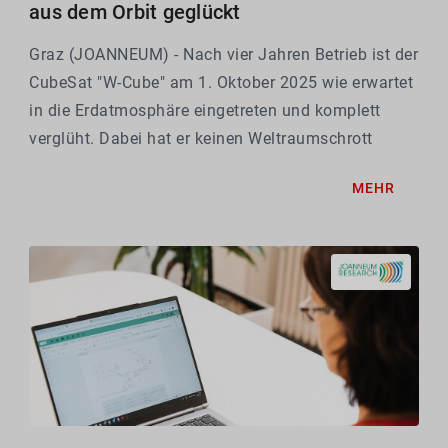
aus dem Orbit geglückt
Graz (JOANNEUM) - Nach vier Jahren Betrieb ist der
CubeSat "W-Cube" am 1. Oktober 2025 wie erwartet
in die Erdatmosphäre eingetreten und komplett
verglüht. Dabei hat er keinen Weltraumschrott
hinterlassen. Der Minisatellit hat weltweit als erster
MEHR
ein 75-GHz-Signal (W-Band) mit dual-zirkularer...