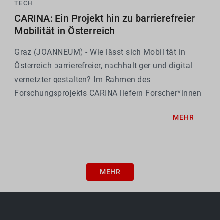
TECH
CARINA: Ein Projekt hin zu barrierefreier
Mobilität in Österreich
Graz (JOANNEUM) - Wie lässt sich Mobilität in
Österreich barrierefreier, nachhaltiger und digital
vernetzter gestalten? Im Rahmen des
Forschungsprojekts CARINA liefern Forscher*innen
von ALP.Lab GmbH (Koordinator), Joanneum
MEHR
Research DIGITAL, ADV, emprium, nexyo und pdcp
darauf eine konkrete...
MEHR