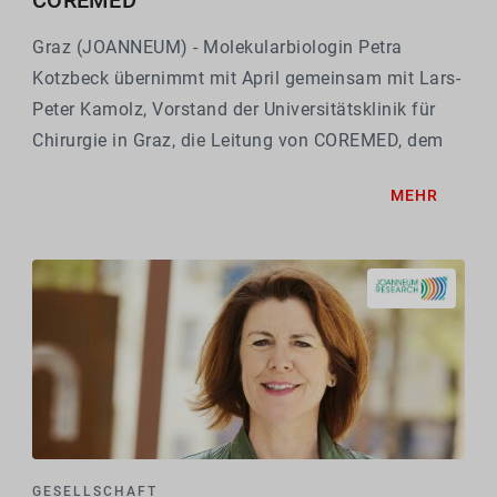
Graz (JOANNEUM) - Molekularbiologin Petra
Kotzbeck übernimmt mit April gemeinsam mit Lars-
Peter Kamolz, Vorstand der Universitätsklinik für
Chirurgie in Graz, die Leitung von COREMED, dem
Zentrum für Regenerative Medizin und
MEHR
Präzisionsmedizin. Damit erweitert sie den Kreis der
weiblichen...
GESELLSCHAFT