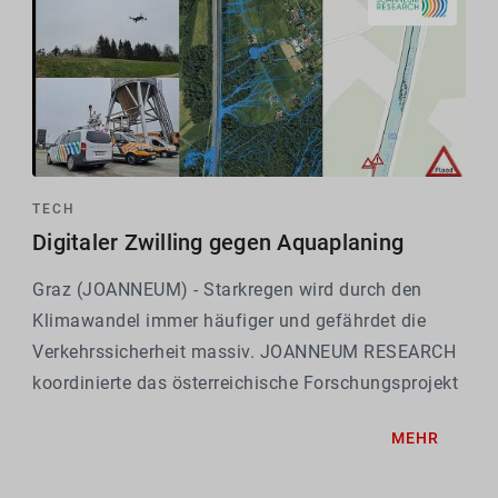
TECH
Digitaler Zwilling gegen Aquaplaning
Graz (JOANNEUM) - Starkregen wird durch den
Klimawandel immer häufiger und gefährdet die
Verkehrssicherheit massiv. JOANNEUM RESEARCH
koordinierte das österreichische Forschungsprojekt
WETSAFE in dem mithilfe digitaler Zwillinge von
MEHR
Straßen und Fahrzeugen Wasseransammlungen
simuliert und...