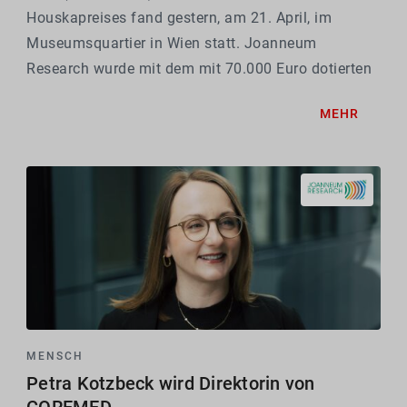
Houskapreises fand gestern, am 21. April, im
Museumsquartier in Wien statt. Joanneum
Research wurde mit dem mit 70.000 Euro dotierten
2. Preis in der Kategorie "Außeruniversitäre
MEHR
Forschung" ausgezeichnet. Bereits zum 3. Mal in
Serie wurde ein...
MENSCH
Petra Kotzbeck wird Direktorin von
COREMED