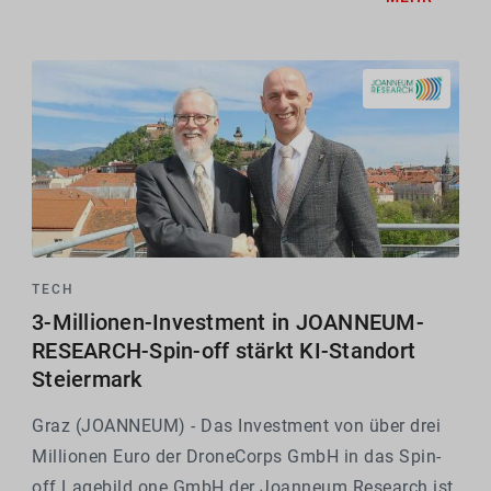
Innovation Holz 2026 im Rahmen der Verleihung
des Österreichischen...
TECH
3-Millionen-Investment in JOANNEUM-
RESEARCH-Spin-off stärkt KI-Standort
Steiermark
Graz (JOANNEUM) - Das Investment von über drei
Millionen Euro der DroneCorps GmbH in das Spin-
off Lagebild.one GmbH der Joanneum Research ist