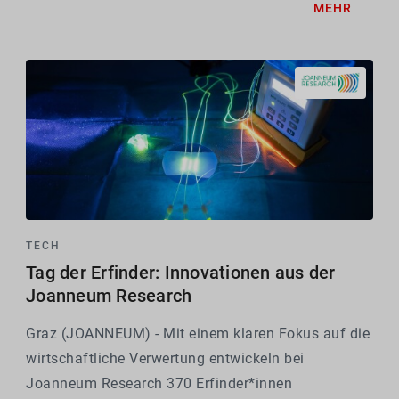
MEHR
Stromversorgung und mit hoher Präzision. Im EU-
Projekt FORTIFIEDx sind gleich 3...
TECH
Tag der Erfinder: Innovationen aus der
Joanneum Research
Graz (JOANNEUM) - Mit einem klaren Fokus auf die
wirtschaftliche Verwertung entwickeln bei
Joanneum Research 370 Erfinder*innen