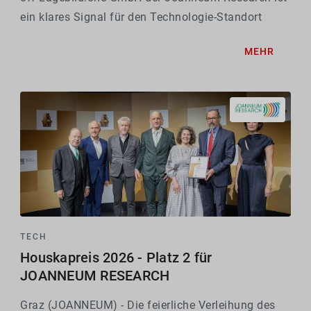
ein klares Signal für den Technologie-Standort
Steiermark und stärkt Österreichs Position im
MEHR
strategischen Zukunftsfeld sicherheitskritischer...
TECH
Houskapreis 2026 - Platz 2 für
JOANNEUM RESEARCH
Graz (JOANNEUM) - Die feierliche Verleihung des