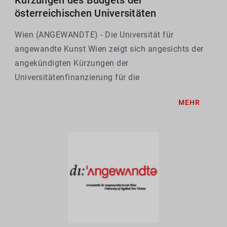
österreichischen Universitäten
Wien (ANGEWANDTE) - Die Universität für
angewandte Kunst Wien zeigt sich angesichts der
angekündigten Kürzungen der
Universitätenfinanzierung für die
Leistungsvereinbarungsperiode 2028–2030 zutiefst
MEHR
besorgt. Die im Rahmen der Budgetverhandlungen
zwischen dem Bundesministerium für...