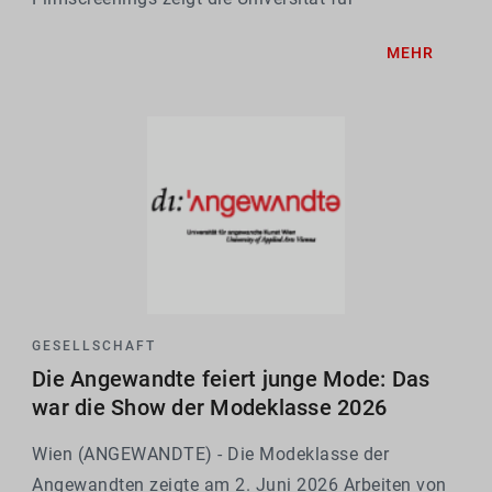
Angewandte Kunst Wien von 1. bis 4. Juli 2026
MEHR
künstlerische und wissenschaftliche Arbeiten der
Studierenden und gibt...
GESELLSCHAFT
Die Angewandte feiert junge Mode: Das
war die Show der Modeklasse 2026
Wien (ANGEWANDTE) - Die Modeklasse der
Angewandten zeigte am 2. Juni 2026 Arbeiten von