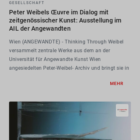
GESELLSCHAFT
Peter Weibels Œuvre im Dialog mit
zeitgenössischer Kunst: Ausstellung im
AIL der Angewandten
Wien (ANGEWANDTE) - Thinking Through Weibel
versammelt zentrale Werke aus dem an der
Universität für Angewandte Kunst Wien
angesiedelten Peter-Weibel- Archiv und bringt sie in
dynamischen Dialog mit Arbeiten internationaler,
MEHR
zeitgenössischer Künstler*innen. Die Arbeiten von
Morehshin...