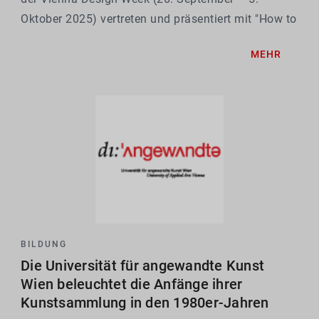
Oktober 2025) vertreten und präsentiert mit "How to
be together" drei Projekte für "kollektive
MEHR
Lebensformen" des Instituts für Architektur (I oA).
Basierend...
BILDUNG
Die Universität für angewandte Kunst
Wien beleuchtet die Anfänge ihrer
Kunstsammlung in den 1980er-Jahren