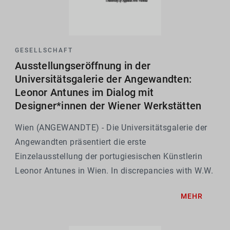
GESELLSCHAFT
Ausstellungseröffnung in der
Universitätsgalerie der Angewandten:
Leonor Antunes im Dialog mit
Designer*innen der Wiener Werkstätten
Wien (ANGEWANDTE) - Die Universitätsgalerie der
Angewandten präsentiert die erste
Einzelausstellung der portugiesischen Künstlerin
Leonor Antunes in Wien. In discrepancies with W.W.
(in company) setzt Antunes ihre eigenen
MEHR
künstlerischen Arbeiten in einen Dialog mit Werken
von Designer*innen...