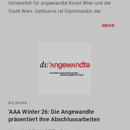
Universität für angewandte Kunst Wien und der
Stadt Wien. Ustihuova ist Diplomandin der
Abteilung Zeichnung und Druckgrafik am Institut
MEHR
für Bildende und Mediale Kunst der Angewandten
und wird für ihr...
BILDUNG
'AAA Winter 26: Die Angewandte
präsentiert ihre Abschlussarbeiten